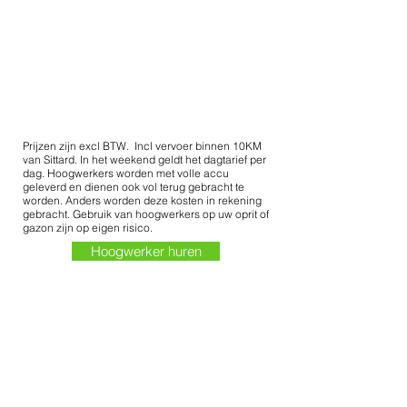
Prijzen zijn excl BTW. Incl vervoer binnen 10KM
van Sittard.
In het weekend geldt het dagtarief per
dag
.
Hoogwerkers worden met volle accu
geleverd en dienen ook vol terug gebracht te
worden. Anders worden deze kosten in rekening
gebracht. Gebruik van hoogwerkers op uw oprit of
gazon zijn op eigen risico.
Hoogwerker huren
Offerte aanvragen?
Interesse in onze
werkzaamheden? U kunt een
vrijblijvende offerte aanvragen en