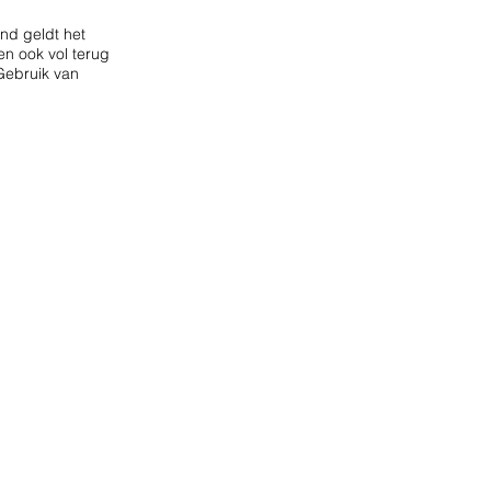
nd geldt het
n ook vol terug
Gebruik van
ur
Contact
Justus de Harduwijnlaan 6
6136 TR Sittard
Email:
info@mathhoogwerkers.nl
Tel:
+31 6 22566511
Telefonisch bereikbaar van
Ma t/m vrij: 8.00 tot 18.00 uur
Zaterdag: 8.00 tot 12.00 uur