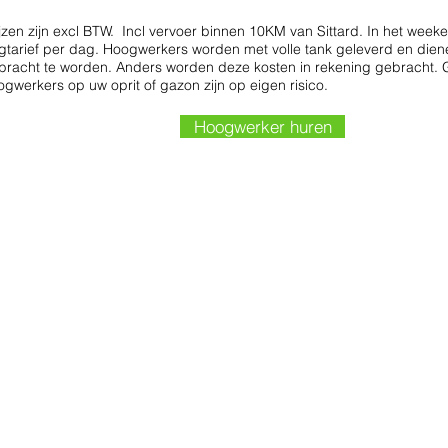
ijzen zijn excl BTW. Incl vervoer binnen 10KM van Sittard.
In het weeke
gtarief per dag
.
Hoogwerkers worden met volle tank geleverd en diene
bracht te worden. Anders worden deze kosten in rekening gebracht. 
ogwerkers op uw oprit of gazon zijn op eigen risico.
Hoogwerker huren
ogwerkers
Leijendeckers steigerverhu
ektrisch 12M
Informatie omtrent de
ektisch 4X4 10M
werkzaamheden die door
ybride 17M
Leijendeckers
elfaangedreven 17M
steigerverhuur kunnen
t hybride 21m
worden verricht.
oogwerker rubs 8M
oogwerker elektrisch 8M