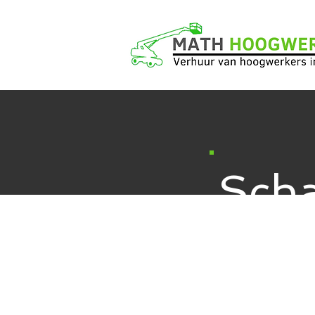
Sch
18 METER