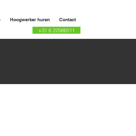
s
Hoogwerker huren
Contact
+31 6 22566511