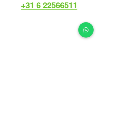
+31 6 22566511
Offerte aanvragen?
Interesse in onze
werkzaamheden? U kunt een
vrijblijvende offerte aanvragen en
wij zullen zo spoedig mogelijk
contact opnemen.
Offerte aanvragen
Onze hoogwerkers
-
Nifty elektrisch 12M
-
Nifty elektisch 4X4 10M
-
Nifty hybride 17M
-
Nifty zelfaangedreven 17M
-
Niftylift hybride 21m
-
Schaarhoogwerker rubs 8M
-
Schaarhoogwerker elektrisch 8M
-
Schaarhoogwerker elektrisch 10M
-
Schaarhoogwerker elektrisch 12M